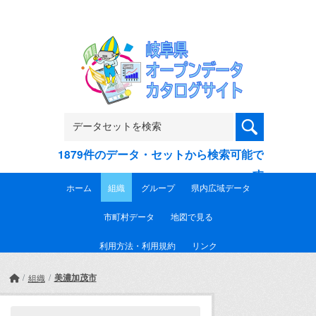
Skip to main content
1879件のデータ・セットから検索可能で
す
ホーム
組織
グループ
県内広域データ
市町村データ
地図で見る
利用方法・利用規約
リンク
美濃加茂市
組織