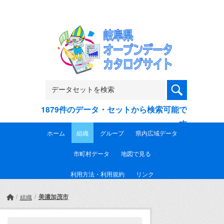
Skip to main content
1879件のデータ・セットから検索可能で
す
ホーム
組織
グループ
県内広域データ
市町村データ
地図で見る
利用方法・利用規約
リンク
美濃加茂市
組織