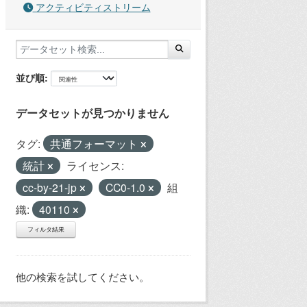
アクティビティストリーム
並び順
データセットが見つかりません
タグ:
共通フォーマット
統計
ライセンス:
cc-by-21-jp
CC0-1.0
組
織:
40110
フィルタ結果
他の検索を試してください。