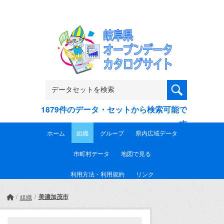
Skip to main content
1879件のデータ・セットから検索可能で
す
ホーム
組織
グループ
県内広域データ
市町村データ
地図で見る
利用方法・利用規約
リンク
美濃加茂市
組織