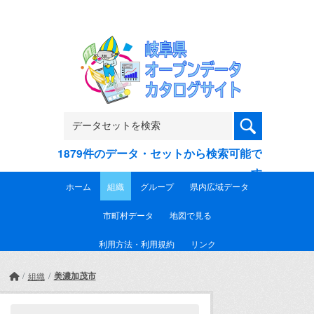
Skip to main content
1879件のデータ・セットから検索可能で
す
ホーム
組織
グループ
県内広域データ
市町村データ
地図で見る
利用方法・利用規約
リンク
美濃加茂市
組織