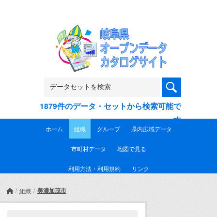
Skip to main content
1879件のデータ・セットから検索可能で
す
ホーム
組織
グループ
県内広域データ
市町村データ
地図で見る
利用方法・利用規約
リンク
美濃加茂市
組織