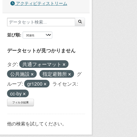
アクティビティストリーム
並び順
データセットが見つかりません
タグ:
共通フォーマット
公共施設
指定避難所
グ
ループ:
gr1200
ライセンス:
cc-by
フィルタ結果
他の検索を試してください。