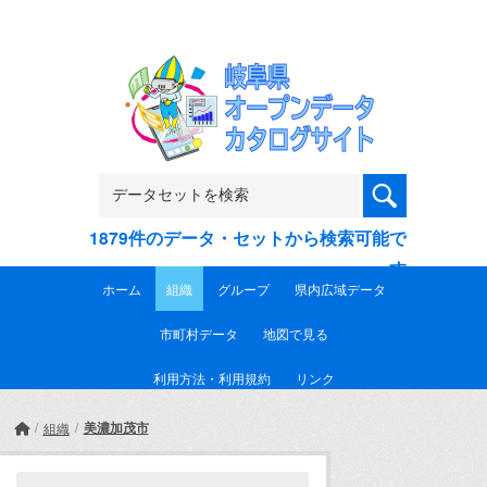
Skip to main content
1879件のデータ・セットから検索可能で
す
ホーム
組織
グループ
県内広域データ
市町村データ
地図で見る
利用方法・利用規約
リンク
美濃加茂市
組織