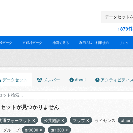
187
域データ
市町村データ
地図で見る
利用方法・利用規約
リンク
データセット
メンバー
About
アクティビティ
タセットが見つかりません
共通フォーマット
公共施設
マップ
ライセンス:
other-
グループ:
gr0800
gr1300