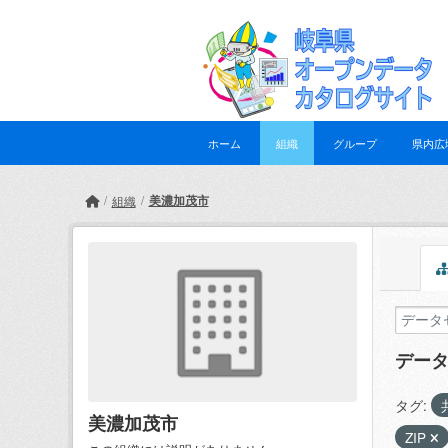
Skip to main content
ホーム
組織
グループ
県内広
美濃加茂市
組織
デー
タグ:
美濃加茂市
ZIP