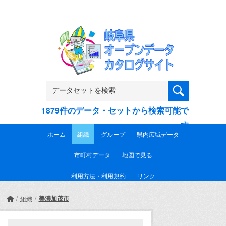
Skip to main content
1879件のデータ・セットから検索可能で
す
ホーム
組織
グループ
県内広域データ
市町村データ
地図で見る
利用方法・利用規約
リンク
美濃加茂市
組織