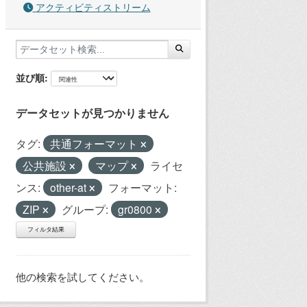
アクティビティストリーム
並び順
データセットが見つかりません
タグ:
共通フォーマット
公共施設
マップ
ライセ
ンス:
other-at
フォーマット:
ZIP
グループ:
gr0800
フィルタ結果
他の検索を試してください。