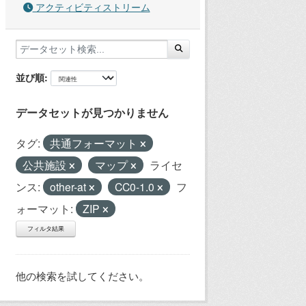
アクティビティストリーム
並び順
データセットが見つかりません
タグ:
共通フォーマット
公共施設
マップ
ライセ
ンス:
other-at
CC0-1.0
フ
ォーマット:
ZIP
フィルタ結果
他の検索を試してください。