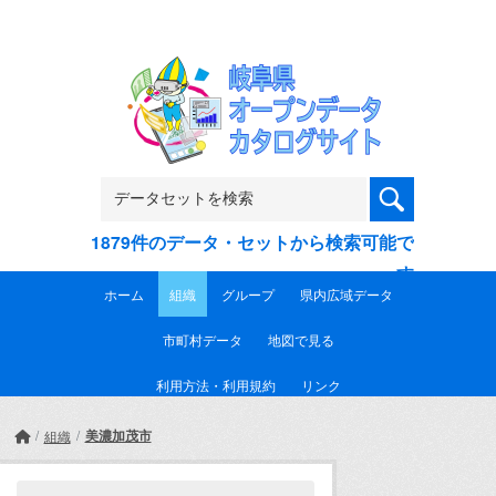
Skip to main content
1879件のデータ・セットから検索可能で
す
ホーム
組織
グループ
県内広域データ
市町村データ
地図で見る
利用方法・利用規約
リンク
美濃加茂市
組織