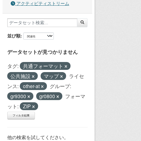
アクティビティストリーム
並び順
データセットが見つかりません
タグ:
共通フォーマット
公共施設
マップ
ライセ
ンス:
other-at
グループ:
gr9300
gr0800
フォーマ
ット:
ZIP
フィルタ結果
他の検索を試してください。