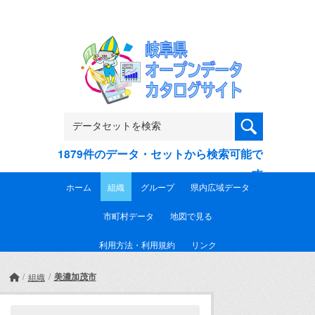
Skip to main content
1879件のデータ・セットから検索可能で
す
ホーム
組織
グループ
県内広域データ
市町村データ
地図で見る
利用方法・利用規約
リンク
美濃加茂市
組織