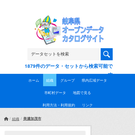
Skip to main content
1879件のデータ・セットから検索可能で
す
ホーム
組織
グループ
県内広域データ
市町村データ
地図で見る
利用方法・利用規約
リンク
美濃加茂市
組織