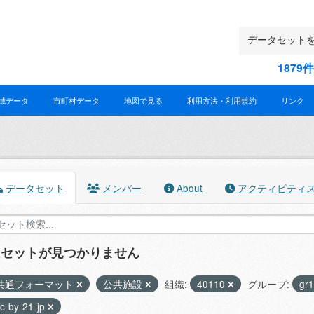
187
域データ
市町村データ
地図で見る
利用方法・利用規約
リンク
データセット
メンバー
About
アクティビティ
タセットが見つかりません
共通フォーマット
公共施設
組織:
40110
グループ:
gr
c-by-21-jp