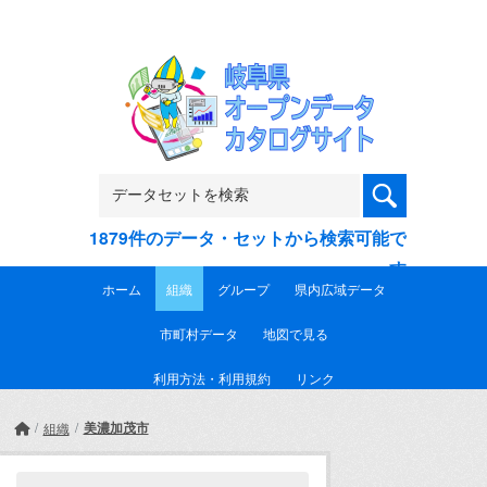
Skip to main content
1879件のデータ・セットから検索可能で
す
ホーム
組織
グループ
県内広域データ
市町村データ
地図で見る
利用方法・利用規約
リンク
美濃加茂市
組織