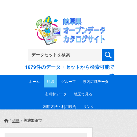
Skip to main content
1879件のデータ・セットから検索可能で
す
ホーム
組織
グループ
県内広域データ
市町村データ
地図で見る
利用方法・利用規約
リンク
美濃加茂市
組織