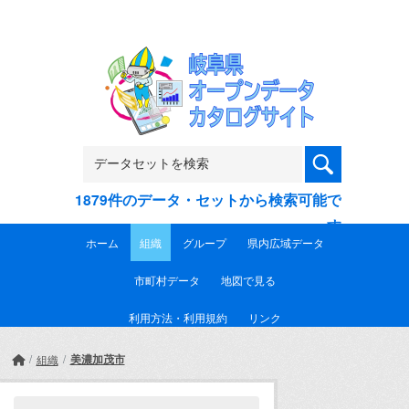
Skip to main content
1879件のデータ・セットから検索可能で
す
ホーム
組織
グループ
県内広域データ
市町村データ
地図で見る
利用方法・利用規約
リンク
美濃加茂市
組織