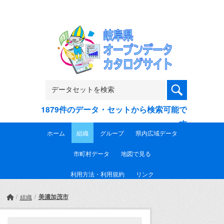
Skip to main content
1879件のデータ・セットから検索可能で
す
ホーム
組織
グループ
県内広域データ
市町村データ
地図で見る
利用方法・利用規約
リンク
美濃加茂市
組織