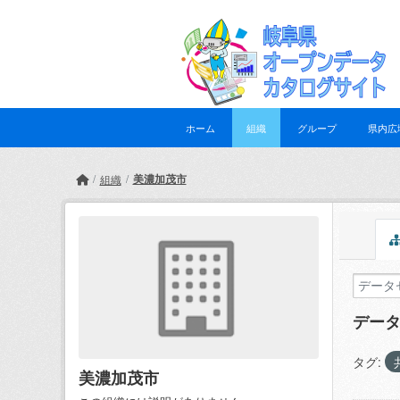
Skip to main content
ホーム
組織
グループ
県内広
美濃加茂市
組織
デー
タグ:
美濃加茂市