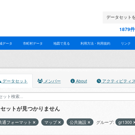
187
域データ
市町村データ
地図で見る
利用方法・利用規約
リンク
データセット
メンバー
About
アクティビティ
タセットが見つかりません
共通フォーマット
マップ
公共施設
グループ:
gr1300