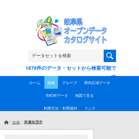
Skip to main content
1879件のデータ・セットから検索可能で
す
ホーム
組織
グループ
県内広域データ
市町村データ
地図で見る
利用方法・利用規約
リンク
美濃加茂市
組織