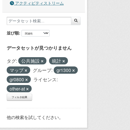
アクティビティストリーム
並び順
データセットが見つかりません
タグ:
公共施設
統計
マップ
グループ:
gr1300
gr0800
ライセンス:
other-at
フィルタ結果
他の検索を試してください。