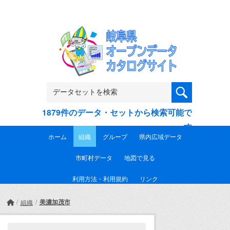
Skip to main content
1879件のデータ・セットから検索可能で
す
ホーム
組織
グループ
県内広域データ
市町村データ
地図で見る
利用方法・利用規約
リンク
美濃加茂市
組織