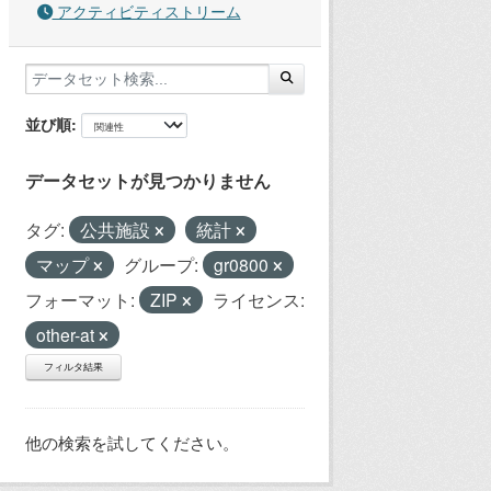
アクティビティストリーム
並び順
データセットが見つかりません
タグ:
公共施設
統計
マップ
グループ:
gr0800
フォーマット:
ZIP
ライセンス:
other-at
フィルタ結果
他の検索を試してください。