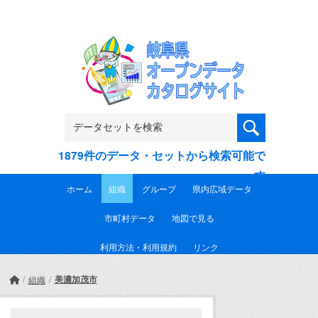
Skip to main content
1879件のデータ・セットから検索可能で
す
ホーム
組織
グループ
県内広域データ
市町村データ
地図で見る
利用方法・利用規約
リンク
美濃加茂市
組織