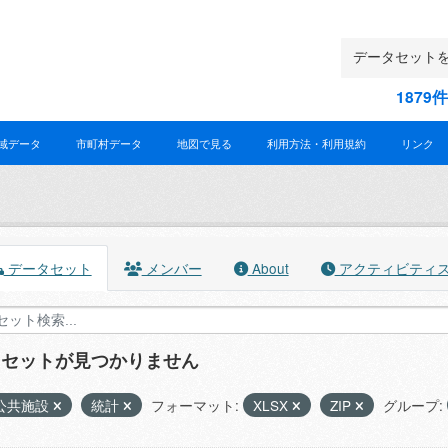
187
域データ
市町村データ
地図で見る
利用方法・利用規約
リンク
データセット
メンバー
About
アクティビティ
タセットが見つかりません
公共施設
統計
フォーマット:
XLSX
ZIP
グループ: