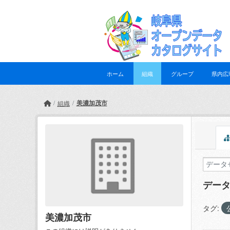
Skip to main content
ホーム
組織
グループ
県内広
美濃加茂市
組織
デー
タグ:
美濃加茂市