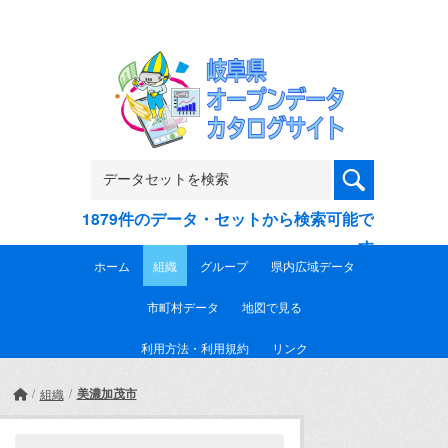
Skip to main content
1879件のデータ・セットから検索可能で
す
ホーム
組織
グループ
県内広域データ
市町村データ
地図で見る
利用方法・利用規約
リンク
美濃加茂市
組織