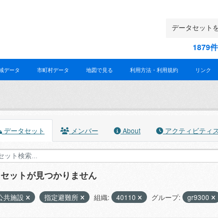
187
域データ
市町村データ
地図で見る
利用方法・利用規約
リンク
データセット
メンバー
About
アクティビティ
タセットが見つかりません
公共施設
指定避難所
組織:
40110
グループ:
gr9300