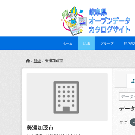
Skip to main content
ホーム
組織
グループ
県内広
美濃加茂市
組織
デー
タグ:
美濃加茂市