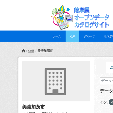
Skip to main content
ホーム
組織
グループ
県内広
美濃加茂市
組織
デー
タグ:
美濃加茂市