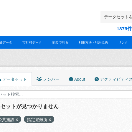
187
域データ
市町村データ
地図で見る
利用方法・利用規約
リンク
データセット
メンバー
About
アクティビティ
タセットが見つかりません
公共施設
指定避難所