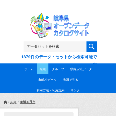
Skip to main content
1879件のデータ・セットから検索可能で
す
ホーム
組織
グループ
県内広域データ
市町村データ
地図で見る
利用方法・利用規約
リンク
美濃加茂市
組織