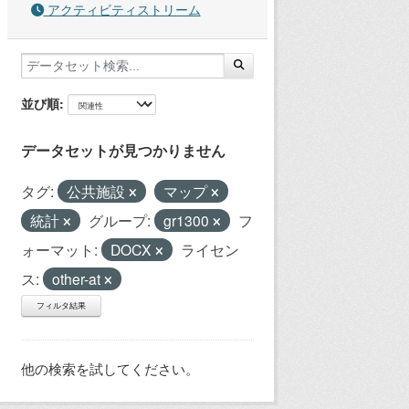
アクティビティストリーム
並び順
データセットが見つかりません
タグ:
公共施設
マップ
統計
グループ:
gr1300
フ
ォーマット:
DOCX
ライセン
ス:
other-at
フィルタ結果
他の検索を試してください。