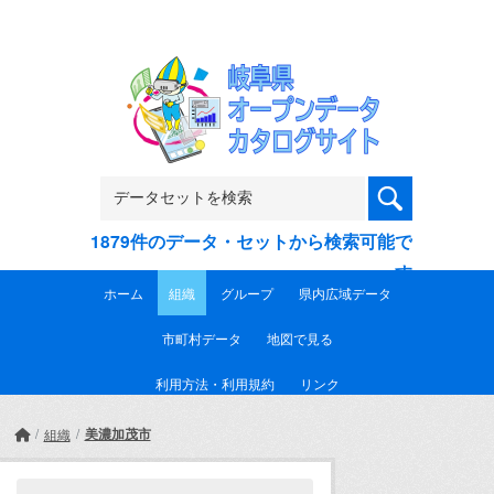
Skip to main content
1879件のデータ・セットから検索可能で
す
ホーム
組織
グループ
県内広域データ
市町村データ
地図で見る
利用方法・利用規約
リンク
美濃加茂市
組織