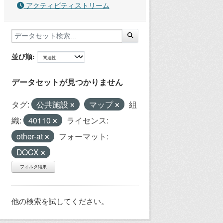
アクティビティストリーム
並び順
データセットが見つかりません
タグ:
公共施設
マップ
組
織:
40110
ライセンス:
other-at
フォーマット:
DOCX
フィルタ結果
他の検索を試してください。