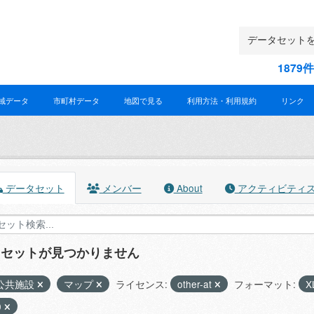
187
域データ
市町村データ
地図で見る
利用方法・利用規約
リンク
データセット
メンバー
About
アクティビティ
タセットが見つかりません
公共施設
マップ
ライセンス:
other-at
フォーマット:
X
0