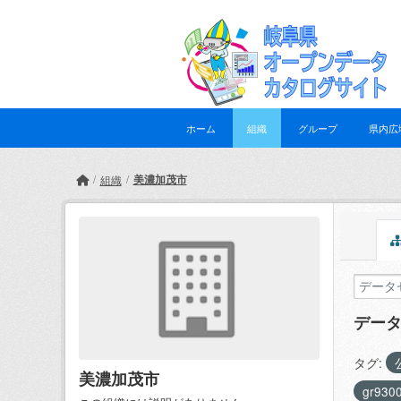
Skip to main content
ホーム
組織
グループ
県内広
美濃加茂市
組織
デー
タグ:
美濃加茂市
gr930