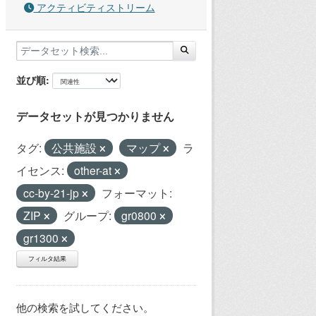
アクティビティストリーム
並び順
データセットが見つかりません
タグ:
公共施設
マップ
ラ
イセンス:
other-at
cc-by-21-jp
フォーマット:
ZIP
グループ:
gr0800
gr1300
フィルタ結果
他の検索を試してください。