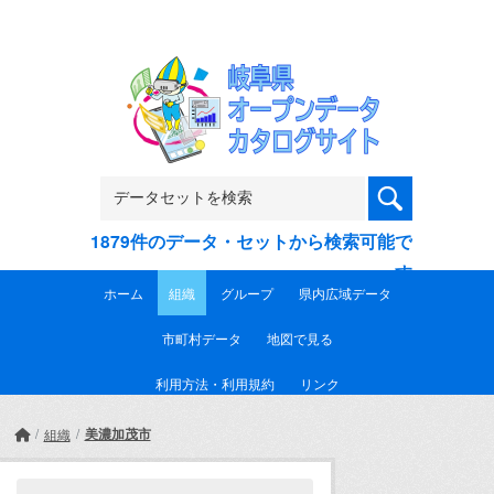
Skip to main content
1879件のデータ・セットから検索可能で
す
ホーム
組織
グループ
県内広域データ
市町村データ
地図で見る
利用方法・利用規約
リンク
美濃加茂市
組織