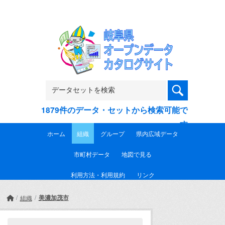
Skip to main content
1879件のデータ・セットから検索可能で
す
ホーム
組織
グループ
県内広域データ
市町村データ
地図で見る
利用方法・利用規約
リンク
美濃加茂市
組織