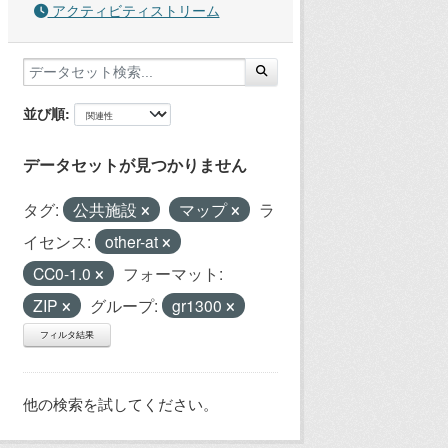
アクティビティストリーム
並び順
データセットが見つかりません
タグ:
公共施設
マップ
ラ
イセンス:
other-at
CC0-1.0
フォーマット:
ZIP
グループ:
gr1300
フィルタ結果
他の検索を試してください。