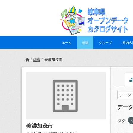
Skip to main content
ホーム
組織
グループ
県内広
美濃加茂市
組織
デー
タグ:
美濃加茂市