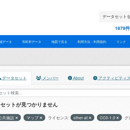
187
域データ
市町村データ
地図で見る
利用方法・利用規約
リンク
データセット
メンバー
About
アクティビティ
タセットが見つかりません
公共施設
マップ
ライセンス:
other-at
CC0-1.0
グ