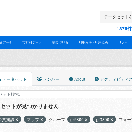
187
域データ
市町村データ
地図で見る
利用方法・利用規約
リンク
データセット
メンバー
About
アクティビティ
タセットが見つかりません
公共施設
マップ
グループ:
gr9300
gr0800
フォー