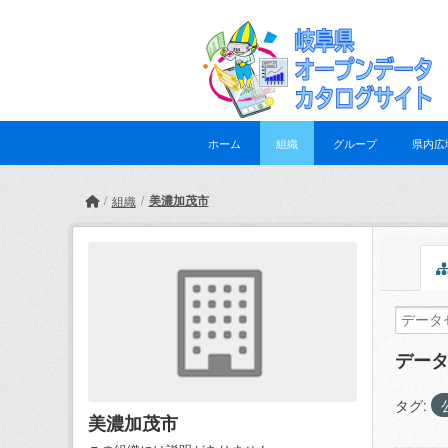
Skip to main content
ホーム
組織
グループ
県内広
美濃加茂市
組織
デー
タグ:
美濃加茂市