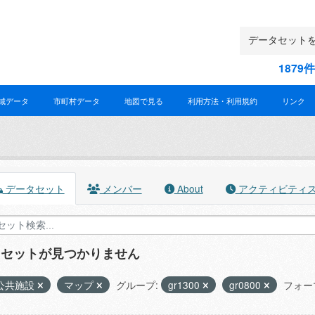
187
域データ
市町村データ
地図で見る
利用方法・利用規約
リンク
データセット
メンバー
About
アクティビティ
タセットが見つかりません
公共施設
マップ
グループ:
gr1300
gr0800
フォー