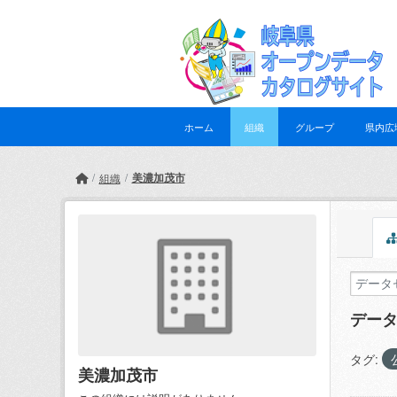
Skip to main content
ホーム
組織
グループ
県内広
美濃加茂市
組織
デー
タグ:
美濃加茂市