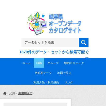
Skip to main content
1879件のデータ・セットから検索可能で
す
ホーム
組織
グループ
県内広域データ
市町村データ
地図で見る
利用方法・利用規約
リンク
美濃加茂市
組織