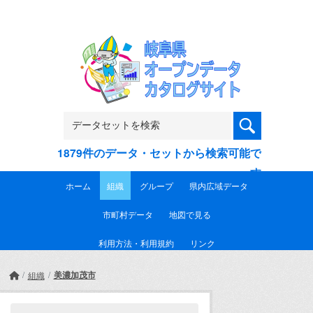
Skip to main content
1879件のデータ・セットから検索可能で
す
ホーム
組織
グループ
県内広域データ
市町村データ
地図で見る
利用方法・利用規約
リンク
美濃加茂市
組織