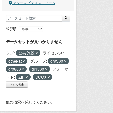
アクティビティストリーム
並び順
データセットが見つかりません
タグ:
公共施設
ライセンス:
other-at
グループ:
gr9300
gr0800
gr1300
フォーマ
ット:
ZIP
DOCX
フィルタ結果
他の検索を試してください。