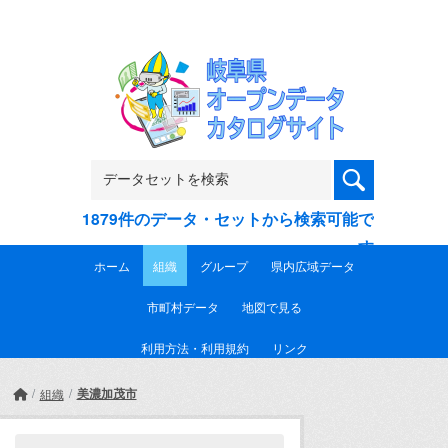
Skip to main content
1879件のデータ・セットから検索可能で
す
ホーム
組織
グループ
県内広域データ
市町村データ
地図で見る
利用方法・利用規約
リンク
美濃加茂市
組織