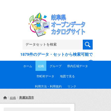
Skip to main content
1879件のデータ・セットから検索可能で
す
ホーム
組織
グループ
県内広域データ
市町村データ
地図で見る
利用方法・利用規約
リンク
美濃加茂市
組織