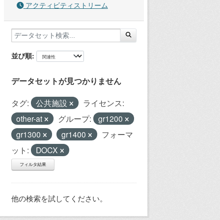
アクティビティストリーム
並び順
データセットが見つかりません
タグ:
公共施設
ライセンス:
other-at
グループ:
gr1200
gr1300
gr1400
フォーマ
ット:
DOCX
フィルタ結果
他の検索を試してください。