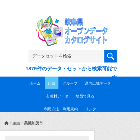
Skip to main content
1879件のデータ・セットから検索可能で
す
ホーム
組織
グループ
県内広域データ
市町村データ
地図で見る
利用方法・利用規約
リンク
美濃加茂市
組織