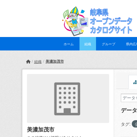
Skip to main content
ホーム
組織
グループ
県内広
美濃加茂市
組織
デー
タグ:
美濃加茂市