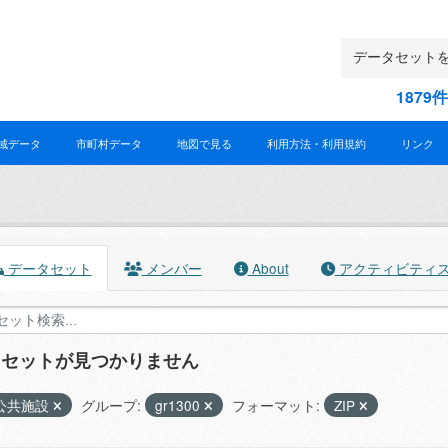
187
域データ
市町村データ
地図で見る
利用方法・利用規約
リンク
データセット
メンバー
About
アクティビティ
タセットが見つかりません
公共施設
グループ:
gr1300
フォーマット:
ZIP