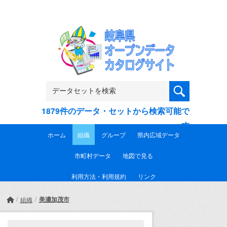
Skip to main content
1879件のデータ・セットから検索可能で
す
ホーム
組織
グループ
県内広域データ
市町村データ
地図で見る
利用方法・利用規約
リンク
美濃加茂市
組織