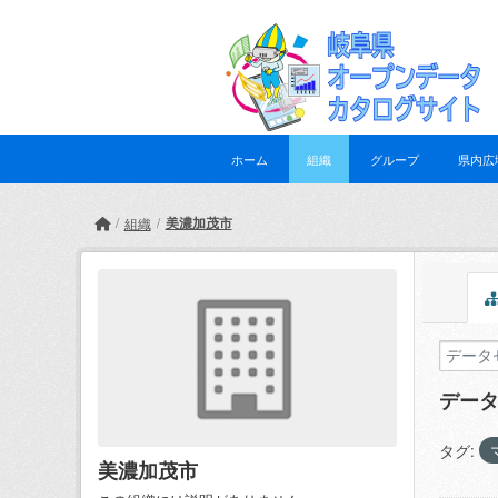
Skip to main content
ホーム
組織
グループ
県内広
美濃加茂市
組織
デー
タグ:
美濃加茂市