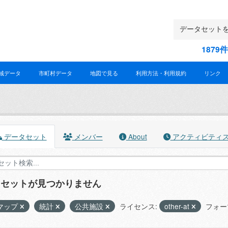
187
域データ
市町村データ
地図で見る
利用方法・利用規約
リンク
データセット
メンバー
About
アクティビティ
タセットが見つかりません
マップ
統計
公共施設
ライセンス:
other-at
フォー