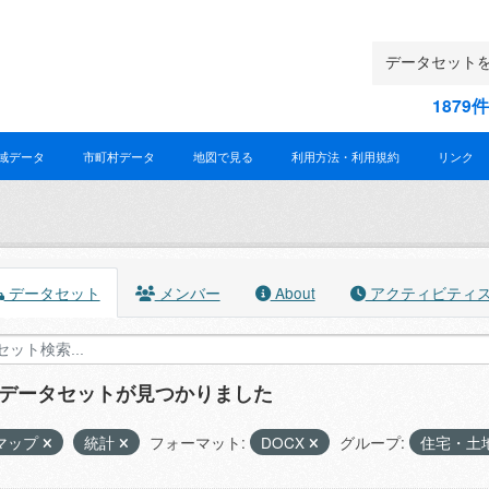
187
域データ
市町村データ
地図で見る
利用方法・利用規約
リンク
データセット
メンバー
About
アクティビティ
のデータセットが見つかりました
マップ
統計
フォーマット:
DOCX
グループ:
住宅・土