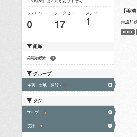
この組織には説明がありません
【美濃
フォロワー
データセット
メンバー
1
0
17
美濃加
DOCX
組織
美濃加茂市
-
1
グループ
住宅・土地・建設
-
1
タグ
マップ
-
1
統計
-
1