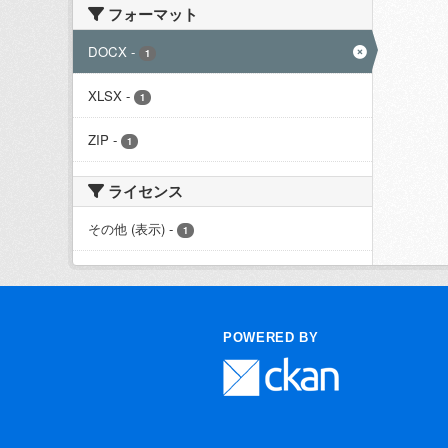
フォーマット
DOCX
-
1
XLSX
-
1
ZIP
-
1
ライセンス
その他 (表示)
-
1
POWERED BY