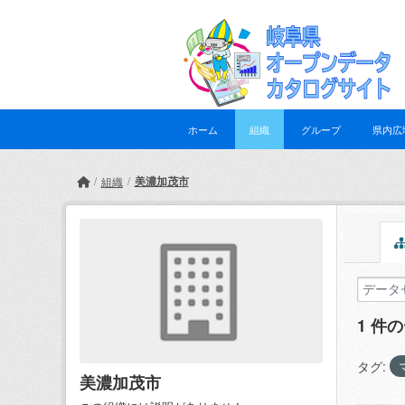
Skip to main content
ホーム
組織
グループ
県内広
美濃加茂市
組織
1 件
タグ:
美濃加茂市