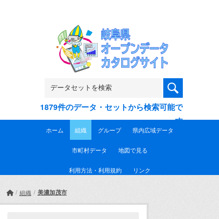
Skip to main content
1879件のデータ・セットから検索可能で
す
ホーム
組織
グループ
県内広域データ
市町村データ
地図で見る
利用方法・利用規約
リンク
美濃加茂市
組織