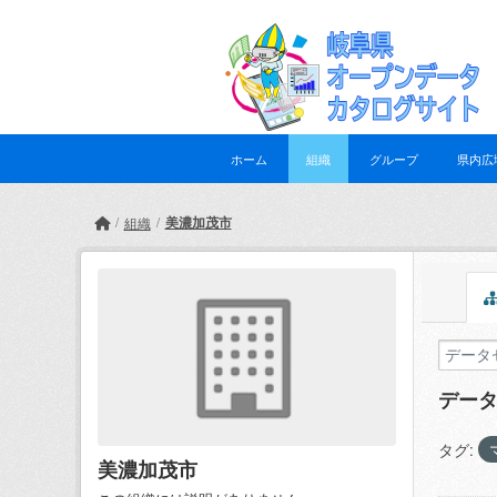
Skip to main content
ホーム
組織
グループ
県内広
美濃加茂市
組織
デー
タグ:
美濃加茂市