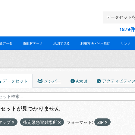
187
域データ
市町村データ
地図で見る
利用方法・利用規約
リンク
データセット
メンバー
About
アクティビティ
タセットが見つかりません
マップ
指定緊急避難場所
フォーマット:
ZIP