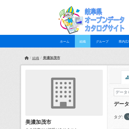
Skip to main content
ホーム
組織
グループ
県内広
美濃加茂市
組織
デー
タグ:
美濃加茂市