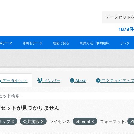
187
域データ
市町村データ
地図で見る
利用方法・利用規約
リンク
データセット
メンバー
About
アクティビティ
タセットが見つかりません
マップ
公共施設
ライセンス:
other-at
フォーマット:
Z