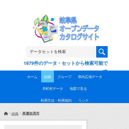
Skip to main content
1879件のデータ・セットから検索可能で
す
ホーム
組織
グループ
県内広域データ
市町村データ
地図で見る
利用方法・利用規約
リンク
美濃加茂市
組織