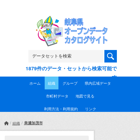
Skip to main content
1879件のデータ・セットから検索可能で
す
ホーム
組織
グループ
県内広域データ
市町村データ
地図で見る
利用方法・利用規約
リンク
美濃加茂市
組織