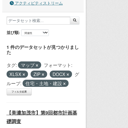
アクティビティストリーム
並び順
1 件のデータセットが見つかりまし
た
タグ:
マップ
フォーマット:
XLSX
ZIP
DOCX
グ
ループ:
住宅・土地・建設
フィルタ結果
【美濃加茂市】第9回都市計画基
礎調査