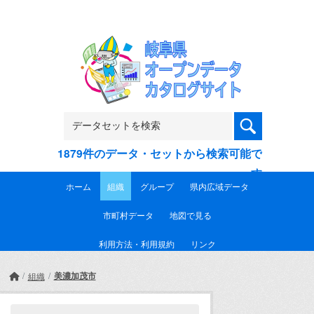
Skip to main content
1879件のデータ・セットから検索可能で
す
ホーム
組織
グループ
県内広域データ
市町村データ
地図で見る
利用方法・利用規約
リンク
美濃加茂市
組織