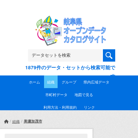
Skip to main content
1879件のデータ・セットから検索可能で
す
ホーム
組織
グループ
県内広域データ
市町村データ
地図で見る
利用方法・利用規約
リンク
美濃加茂市
組織