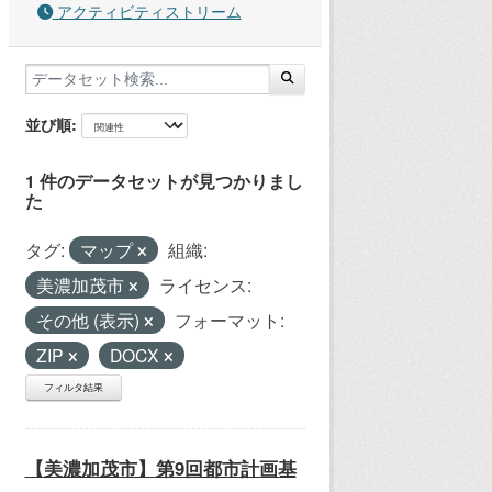
アクティビティストリーム
並び順
1 件のデータセットが見つかりまし
た
タグ:
マップ
組織:
美濃加茂市
ライセンス:
その他 (表示)
フォーマット:
ZIP
DOCX
フィルタ結果
【美濃加茂市】第9回都市計画基