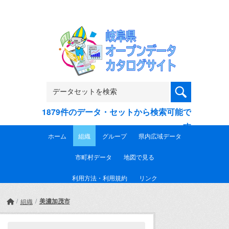
Skip to main content
1879件のデータ・セットから検索可能で
す
ホーム
組織
グループ
県内広域データ
市町村データ
地図で見る
利用方法・利用規約
リンク
美濃加茂市
組織