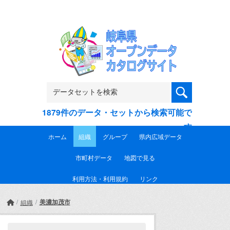
Skip to main content
1879件のデータ・セットから検索可能で
す
ホーム
組織
グループ
県内広域データ
市町村データ
地図で見る
利用方法・利用規約
リンク
美濃加茂市
組織